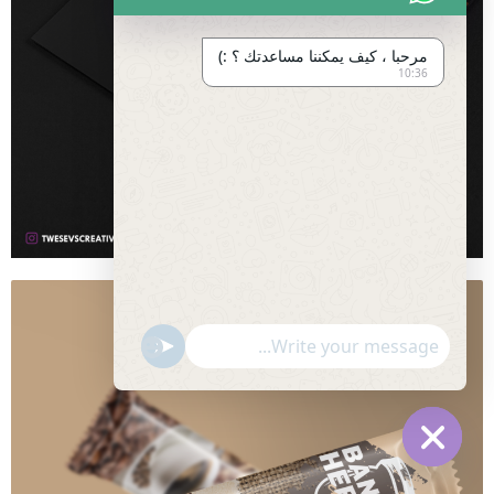
مرحبا ، كيف يمكننا مساعدتك ؟ :)
10:36
"+chaty_settings.lang.emoji_picker+"
undefined
Hide
chaty